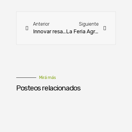
Anterior
Siguiente
Innovar resaltará el rol fundamental de las mujeres en el agro
La Feria Agropecuaria San Pedro unirá innovación y tradición
Mirá más
Posteos relacionados