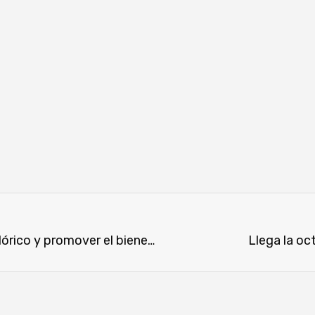
Recomendaciones para mitigar el estrés calórico y promover el bienestar animal
Llega la oc