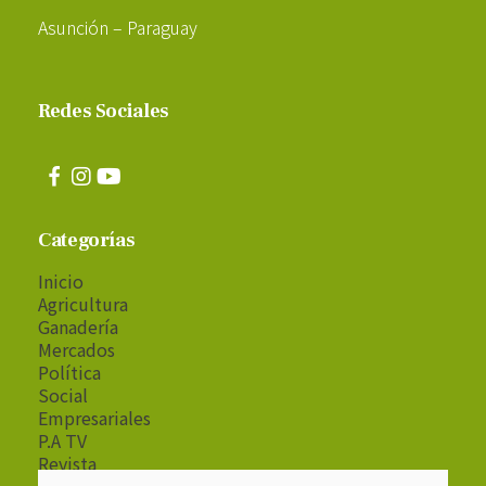
Asunción – Paraguay
Redes Sociales
Categorías
Inicio
Agricultura
Ganadería
Mercados
Política
Social
Empresariales
P.A TV
Revista
Radio