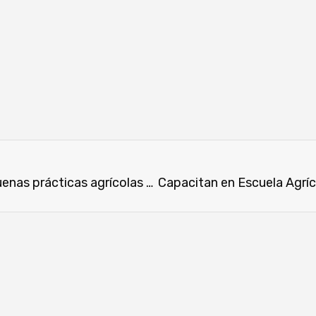
Instalan parcelas semilleras de mandioca con buenas prácticas agrícolas en Carayaó