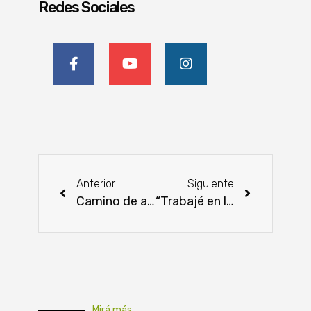
Redes Sociales
Anterior
Siguiente
Camino de acceso a la comunidad indígena Yakye Axa está próximo a culminar
“Trabajé en la huerta toda mi infancia y hasta ahora no tenía algunos conocimientos técnicos”
Mirá más