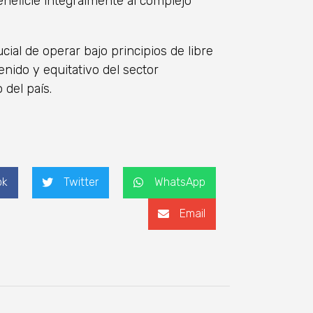
eneficie integralmente al complejo
cial de operar bajo principios de libre
nido y equitativo del sector
 del país.
ok
Twitter
WhatsApp
Email