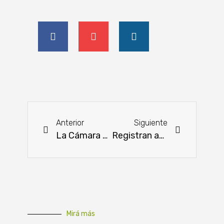
Anterior
Siguiente
La Cámara Japonesa celebra medio siglo de cooperación estratégica con Paraguay
Registran auspicioso avance en el segundo tramo de la ruta a Puerto Indio
Mirá más