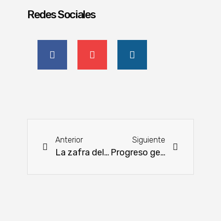
Redes Sociales
Anterior
Siguiente
La zafra del Chaco paraguayo tuvo 154.660 Ha de soja, según informe del INBIO
Progreso genético abre nuevas oportunidades de mercado para Paraguay