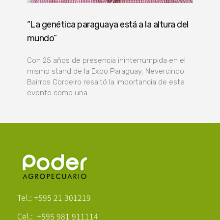
“La genética paraguaya está a la altura del
mundo”
Con 25 años de presencia ininterrumpida en el
mismo stand de la Expo Paraguay, Nevercindo
Bairros Cordeiro resaltó la importancia de este
evento como una
Poder Agropecuario
Tel.: +595 21 301219
Cel.: +595 981 911114