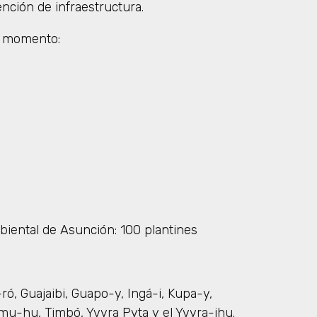
nción de infraestructura.
l momento:
ental de Asunción: 100 plantines
ró, Guajaibi, Guapo-y, Ingá-i, Kupa-y,
mu-hu, Timbó, Yvyra Pyta y el Yvyra-jhu.