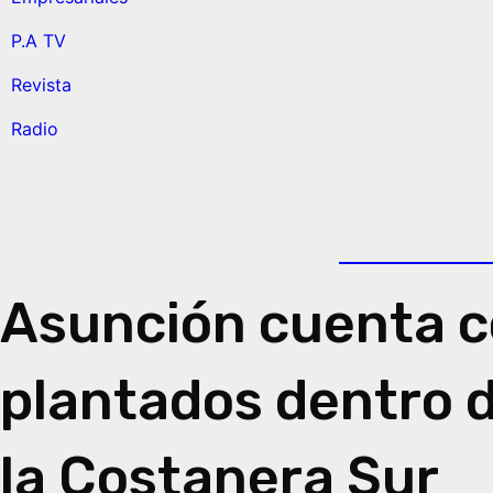
P.A TV
Revista
Radio
Asunción cuenta c
plantados dentro d
la Costanera Sur