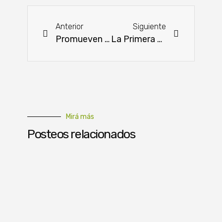
Anterior
Siguiente
Promueven alianza público-privada para el desarrollo rural
La Primera Feria Agropecuaria San Pedro prepara capacitaciones e historias de éxito
Mirá más
Posteos relacionados