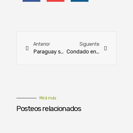
Anterior
Siguiente
Paraguay supera los USD 1.500 millones en exportación de carne bovina en 2023
Condado en Texas lucha contra un laboratorio con más de 40.000 monos
Mirá más
Posteos relacionados