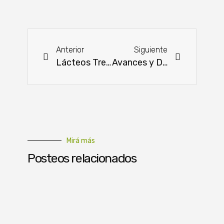
Anterior
Siguiente
Lácteos Trebol se prepara para festejar su trayectoria pionera en Paraguay
Avances y Desafíos en Comunidades de Sierra León, Kilómetro 4 y General Díaz
Mirá más
Posteos relacionados