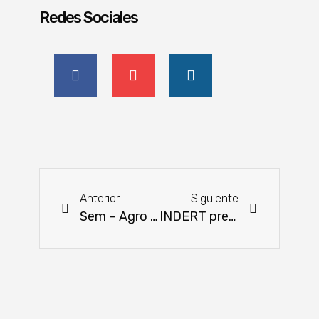
Redes Sociales
Anterior
Siguiente
Sem – Agro invita a una clase magistral sobre decoración de tortas en la Expo MRA
INDERT presentó balance de gestión en la Expo 2023 de MRA