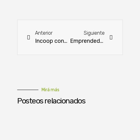
Anterior
Siguiente
Incoop convoca a concurso para pasantía
Emprendedor se consolida como productor de azúcar con apoyo del CAH
Mirá más
Posteos relacionados