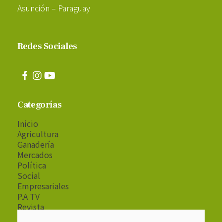
Asunción – Paraguay
Redes Sociales
Categorías
Inicio
Agricultura
Ganadería
Mercados
Política
Social
Empresariales
P.A TV
Revista
Radio