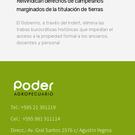
Reivindican derechos de campesinos
marginados de la titulación de tierras
El Gobierno, a través del Indert, elimina las
trabas burocráticas históricas que impedían el
acceso a la propiedad formal a los ancianos,
docentes y personal
Poder Agropecuario
Tel.: +595 21 301219
Cel.: +595 981 911114
Direcc.: Av. Gral Santos 2576 c/ Agustín Yegros