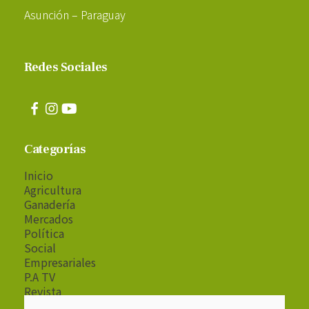
Asunción – Paraguay
Redes Sociales
Categorías
Inicio
Agricultura
Ganadería
Mercados
Política
Social
Empresariales
P.A TV
Revista
Radio