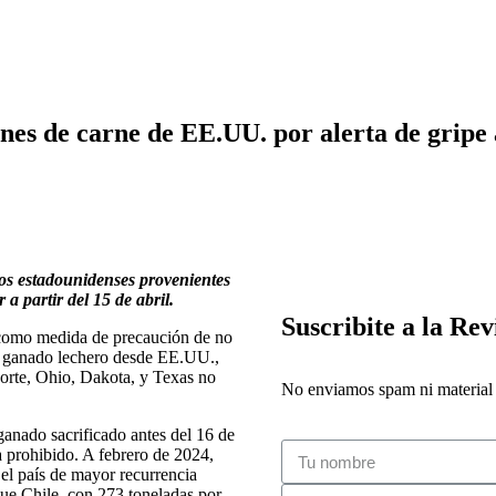
es de carne de EE.UU. por alerta de gripe 
os estadounidenses provenientes
a partir del 15 de abril.
Suscribite a la Rev
 como medida de precaución de no
e ganado lechero desde EE.UU.,
orte, Ohio, Dakota, y Texas no
No enviamos spam ni material i
anado sacrificado antes del 16 de
a prohibido. A febrero de 2024,
el país de mayor recurrencia
gue Chile, con 273 toneladas por