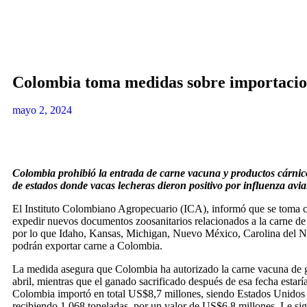
Colombia toma medidas sobre importacion
mayo 2, 2024
Colombia prohibió la entrada de carne vacuna y productos cárnic
de estados donde vacas lecheras dieron positivo por influenza aviar 
El Instituto Colombiano Agropecuario (ICA), informó que se toma
expedir nuevos documentos zoosanitarios relacionados a la carne d
por lo que Idaho, Kansas, Michigan, Nuevo México, Carolina del N
podrán exportar carne a Colombia.
La medida asegura que Colombia ha autorizado la carne vacuna de g
abril, mientras que el ganado sacrificado después de esa fecha estarí
Colombia importó en total US$8,7 millones, siendo Estados Unidos 
recibiendo 1.068 toneladas, por un valor de US$6,8 millones. Le si