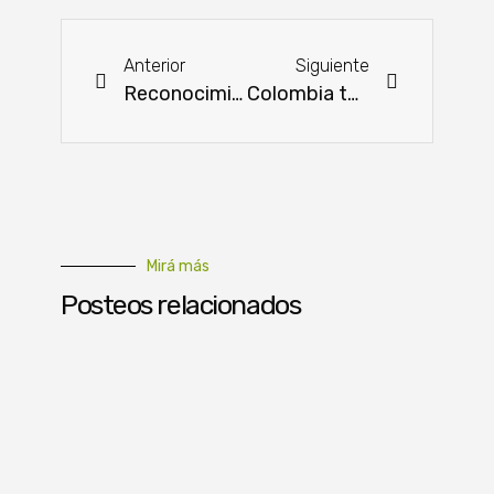
Anterior
Siguiente
Reconocimiento a la trayectoria impecable de Agustín Konrad
Colombia toma medidas sobre importaciones de carne de EE.UU. por alerta de gripe aviar
Mirá más
Posteos relacionados