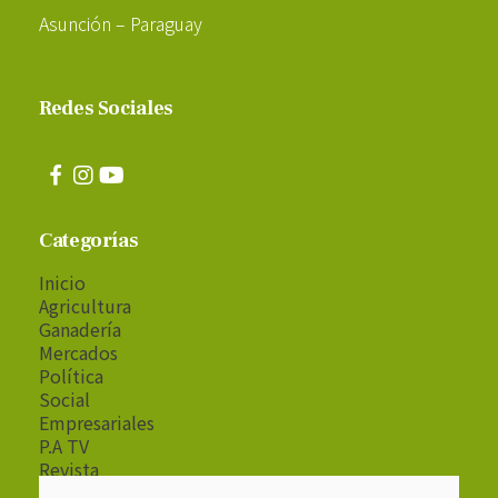
Asunción – Paraguay
Redes Sociales
Categorías
Inicio
Agricultura
Ganadería
Mercados
Política
Social
Empresariales
P.A TV
Revista
Radio