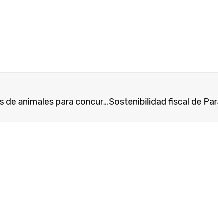
Criadores paraguayos con más de 2.100 cabezas de animales para concurso Mercosur de novillos y toros gordos Nelore