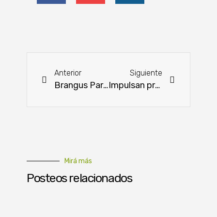
Anterior
Siguiente
Brangus Paraguay redefine su enfoque en el plan de cruzamiento
Impulsan proyecto cría de peces en estanque en distritos de Ñeembucú
Mirá más
Posteos relacionados