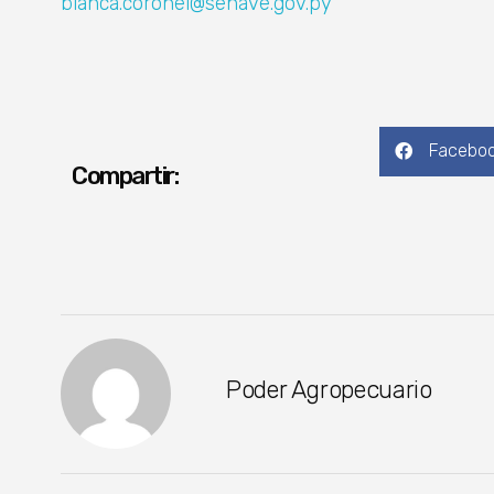
blanca.coronel@senave.gov.py
Facebo
Compartir:
Poder Agropecuario