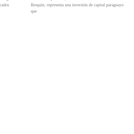
rcados
Resquín, representa una inversión de capital paraguayo
que