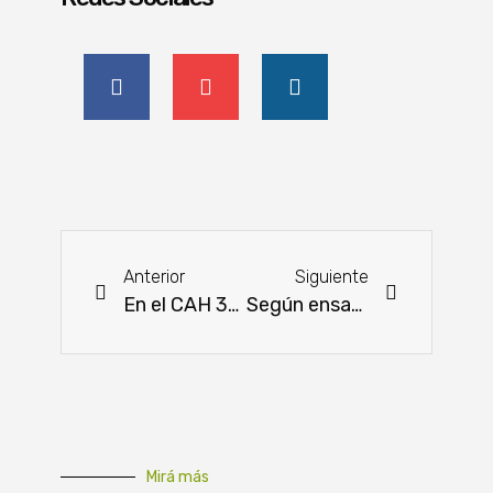
Anterior
Siguiente
En el CAH 39% de los proyectos financiados corresponden a mujeres
Según ensayo abono verde es ideal para reforestación
Mirá más