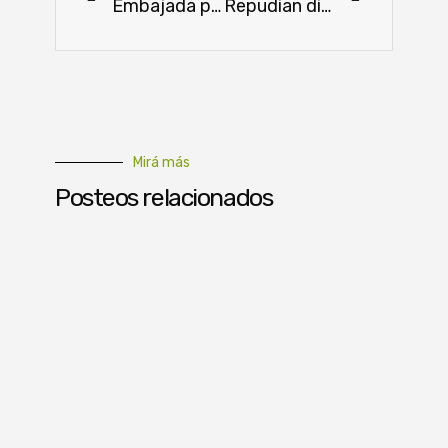
Embajada promueve el comercio de la yerba mate con los países árabes
Repudian dichos del ministro de Consumo del Gobierno de España
Mirá más
Posteos relacionados