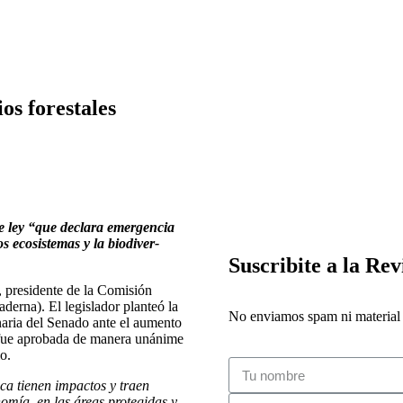
os forestales
 ley “que declara emergen­cia
os ecosistemas y la biodiver­
Suscribite a la Rev
 pre­sidente de la Comisión
derna). El legislador planteó la
No enviamos spam ni material i
dinaria del Senado ante el aumento
a fue aprobada de manera unánime
o.
ca tienen impactos y traen
o­mía, en las áreas protegidas y