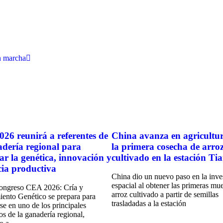
n marcha
26 reunirá a referentes de
China avanza en agricultu
adería regional para
la primera cosecha de arro
ar la genética, innovación y
cultivado en la estación T
ncia productiva
China dio un nuevo paso en la inve
espacial al obtener las primeras mue
ongreso CEA 2026: Cría y
arroz cultivado a partir de semillas
ento Genético se prepara para
trasladadas a la estación
se en uno de los principales
os de la ganadería regional,