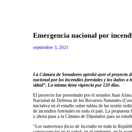
Emergencia nacional por incendi
septiembre 3, 2021
La Cámara de Senadores aprobó ayer el proyecto de
nacional por los incendios forestales y los daños a l
sidad”. La misma tiene vigencia por 120 días.
El proyecto fue presentado por el senador Juan Afara,
Nacional de Defensa de los Recursos Naturales (Cona­
ini­ciativa en el estudio sobre tablas de las sesión or
de incendios forestales en todo el país. La propuest
y ahora pasa a la Cámara de Diputados para su estudi
“
Los numerosos focos de incendio en toda la Repú­bli
consecuencias en la salud, en el ambiente, en la econ