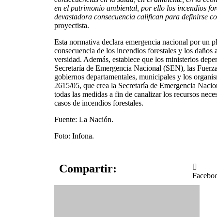
en el patrimonio ambien­tal, por ello los incendios for
devastadora con­secuencia califican para definirse c
proyectista.
Esta normativa declara emergencia nacional por un p
consecuencia de los incen­dios forestales y los daños a
versidad. Además, establece que los ministerios depen
Secretaría de Emergencia Nacional (SEN), las Fuerz
gobiernos departamenta­les, municipales y los orga­n
2615/05, que crea la Secretaría de Emergencia Naci
todas las medidas a fin de canalizar los recur­sos nece
casos de incen­dios forestales.
Fuente: La Nación.
Foto: Infona.
Compartir:
Facebo