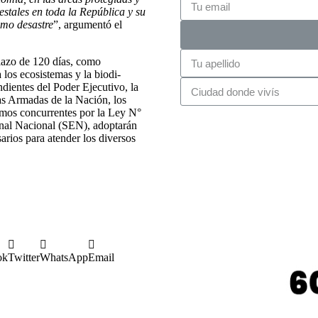
estales en toda la Repú­blica y su
omo desastre
”, argumentó el
lazo de 120 días, como
 los ecosistemas y la biodi­
­dientes del Poder Ejecutivo, la
as Armadas de la Nación, los
ismos concurrentes por la Ley N°
onal Nacional (SEN), adoptarán
sarios para atender los diversos
ok
Twitter
WhatsApp
Email