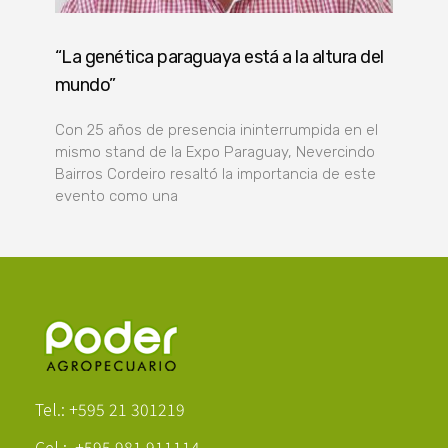
“La genética paraguaya está a la altura del
mundo”
Con 25 años de presencia ininterrumpida en el
mismo stand de la Expo Paraguay, Nevercindo
Bairros Cordeiro resaltó la importancia de este
evento como una
Poder Agropecuario
Tel.: +595 21 301219
Cel.: +595 981 911114