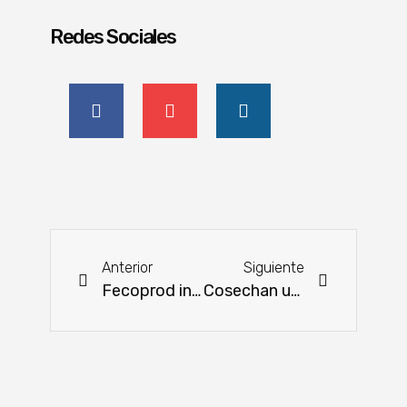
Redes Sociales
Anterior
Siguiente
Fecoprod invita a la Feria Regional “De mi chacra a tu casa”
Cosechan un arroz genéticamente modificado de mayor altura y rendimiento