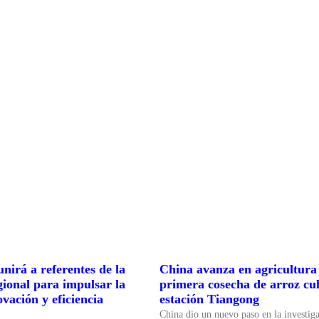
nirá a referentes de la
China avanza en agricultura 
gional para impulsar la
primera cosecha de arroz cul
ovación y eficiencia
estación Tiangong
China dio un nuevo paso en la investiga