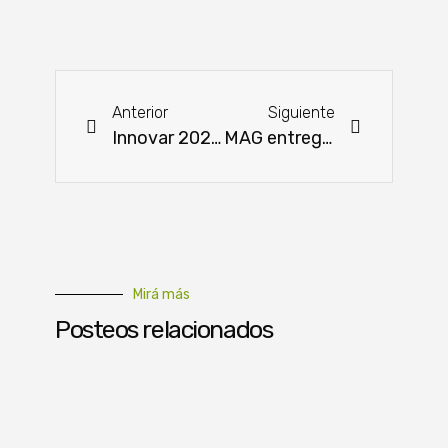
Anterior
Siguiente
Innovar 2025: John Deere impulsa la innovación tecnológica para el agro
MAG entregó insumos y herramientas para fortalecer la producción agrícola
Mirá más
Posteos relacionados