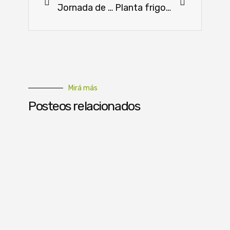
Jornada de Educación Ambiental a estudiantes de Fernando de la Mora
Planta frigorífica en Belén se destaca en las prácticas de ganadería sostenible
Mirá más
Posteos relacionados