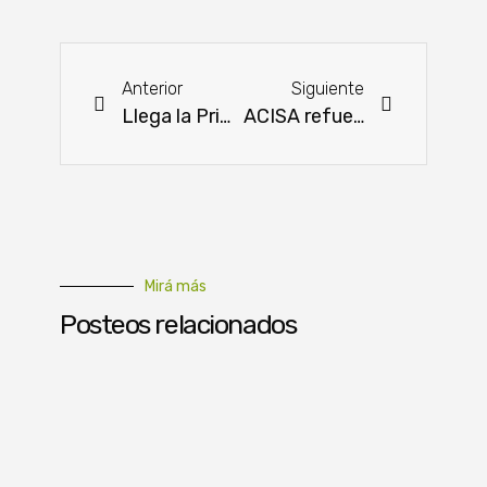
Anterior
Siguiente
Llega la Primera Edición de la Fiesta de la Mandioca en Itapúa
ACISA refuerza presencia en zona agropecuario con nueva sucursal
Mirá más
Posteos relacionados