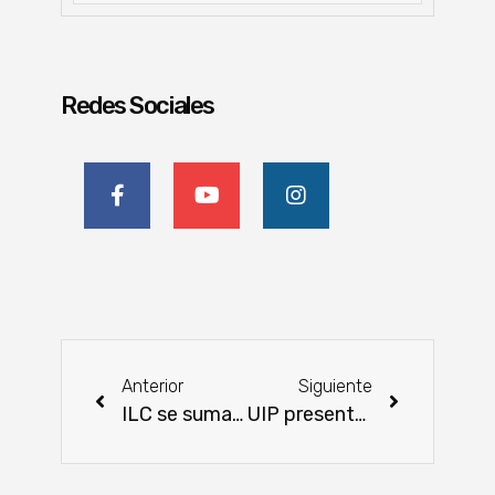
Redes Sociales
Anterior
Siguiente
ILC se suma a la celebración de la Paz homenajeando a los Héroes de Curupayty y Boquerón
UIP presentará casos exitosos de sostenibilidad en el sector Industrial