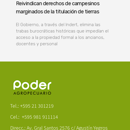
Reivindican derechos de campesinos
marginados de la titulación de tierras
El Gobierno, a través del Indert, elimina las
trabas burocráticas históricas que impedían el
acceso a la propiedad formal a los ancianos,
docentes y personal
Poder Agropecuario
Tel.: +595 21 301219
Cel.: +595 981 911114
Direcc.: Av. Gral Santos 2576 c/ Agustín Yegros