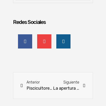
Redes Sociales
Anterior
Siguiente
Piscicultores de Itapúa reciben alevines para fortalecer producción de peces en estanque
La apertura del mercado chino para la exportación de carne es fundamental, menciona la ARP