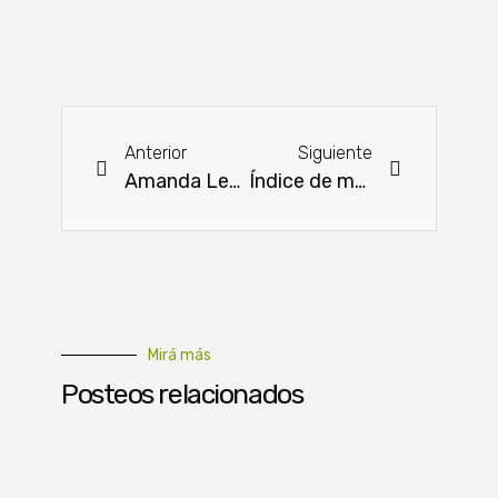
Anterior
Siguiente
Amanda León Alder asumió la presidencia del CAH en un acto oficial
Índice de morosidad ponderado alcanza el 8,9 % al 30 de junio
Mirá más
Posteos relacionados