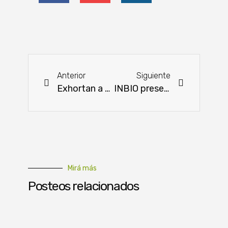
Anterior
Siguiente
Exhortan a combatir la suba de los precios de la carne
INBIO presentó informe de área sembrada de soja y maíz
Mirá más
Posteos relacionados