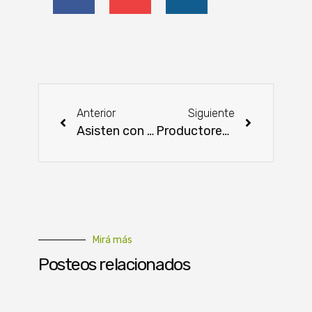
Anterior
Siguiente
Asisten con alimentos a más de 1.500 pescadores del Ñeembucú
Productores de San Pedro realizan feria en el Mercado Abasto Norte de Limpio
Mirá más
Posteos relacionados