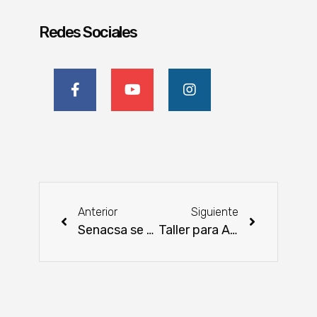
Redes Sociales
Anterior
Siguiente
Senacsa se alista para la segunda campaña contra la fiebre aftosa y brucelosis bovina
Taller para América Latina y el Caribe sobre los Contaminantes Climáticos de Vida Corta y Aire Limpio