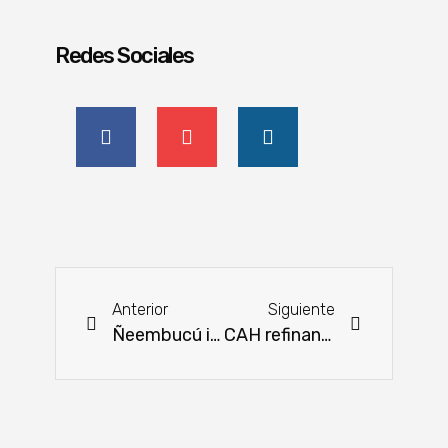
Redes Sociales
Anterior
Siguiente
Ñeembucú invierte en programas de apoyo a pequeños ganaderos
CAH refinanciará deudas de productores afectados y apoyará con préstamos para resiembra