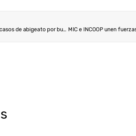
Procedimientos para el uso de ADN bovino en casos de abigeato por buen camino
os