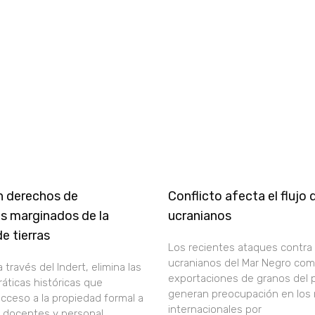
n derechos de
Conflicto afecta el flujo
s marginados de la
ucranianos
de tierras
Los recientes ataques contra 
ucranianos del Mar Negro comp
a través del Indert, elimina las
exportaciones de granos del p
áticas históricas que
generan preocupación en los
acceso a la propiedad formal a
internacionales por
, docentes y personal