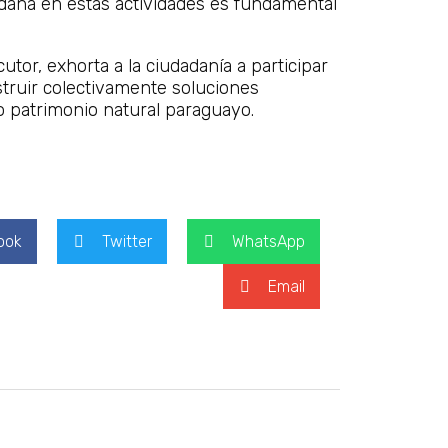
adana en estas actividades es fundamental
or, exhorta a la ciudadanía a participar
truir colectivamente soluciones
o patrimonio natural paraguayo.
ook
Twitter
WhatsApp
Email