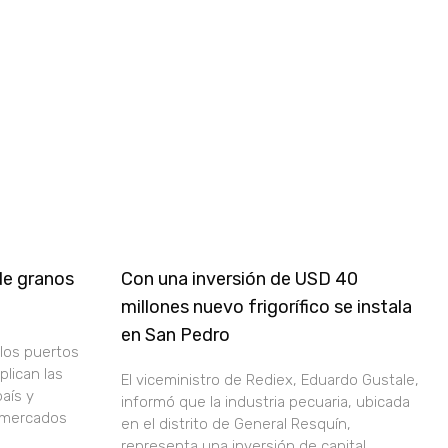
 de granos
Con una inversión de USD 40
millones nuevo frigorífico se instala
en San Pedro
los puertos
lican las
El viceministro de Rediex, Eduardo Gustale,
aís y
informó que la industria pecuaria, ubicada
 mercados
en el distrito de General Resquín,
representa una inversión de capital