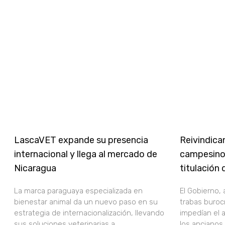
LascaVET expande su presencia
Reivindica
internacional y llega al mercado de
campesino
Nicaragua
titulación 
La marca paraguaya especializada en
El Gobierno, 
bienestar animal da un nuevo paso en su
trabas burocr
estrategia de internacionalización, llevando
impedían el 
sus soluciones veterinarias a
los ancianos