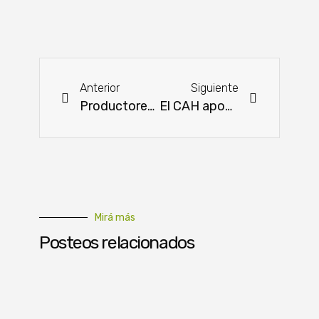
Anterior
Siguiente
Productores hortícolas levantan cierre de calles, tras firmar Acta de acuerdo con el MAG
El CAH apoya el fortalecimiento de las asociaciones que desean trabajar y progresar
Mirá más
Posteos relacionados