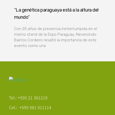
“La genética paraguaya está a la altura del
mundo”
Con 25 años de presencia ininterrumpida en el
mismo stand de la Expo Paraguay, Nevercindo
Bairros Cordeiro resaltó la importancia de este
evento como una
Poder Agropecuario
Tel.: +595 21 301219
Cel.: +595 981 911114