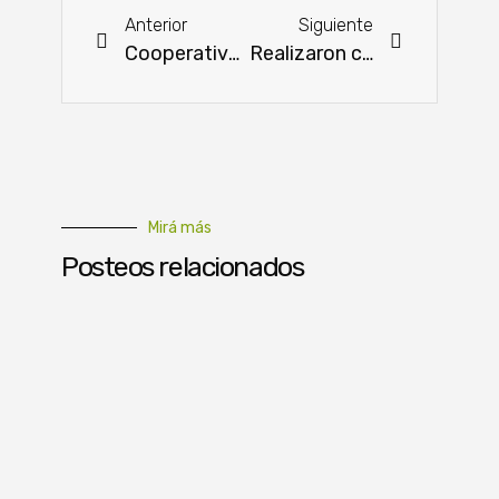
Anterior
Siguiente
Cooperativa Colonias Unidas elige autoridades
Realizaron capacitación sobre polinización de abejas y sus beneficios en la producción de alimentos
Mirá más
Posteos relacionados