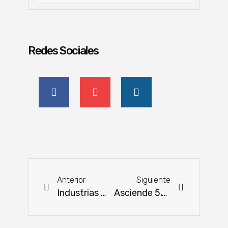
Redes Sociales
Anterior
Siguiente
Industrias maquiladoras generan más de 28.100 puestos laborales
Asciende 5,1 % la importación de vehículos livianos durante el mes de agosto del año 2024