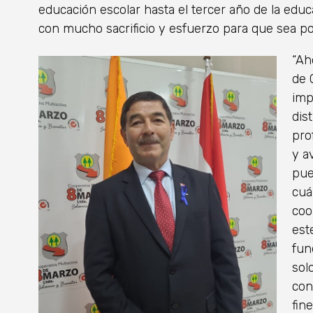
educación escolar hasta el tercer año de la educ
con mucho sacrificio y esfuerzo para que sea po
“Ah
de 
imp
dis
pro
y a
pue
cuá
coo
est
fun
sol
con
fin