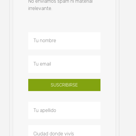
No enviamos spam ni material
irrelevante.
SUSCRIBIRSE