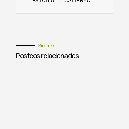
ESTUDIO COMPARATIVO DE NUEVAS VARIEDADES DE CEBOLLA
CALIBRACIÓN DE PULVERIZADORES DE PRESIÓN MOTORIZADOS
Mirá más
Posteos relacionados