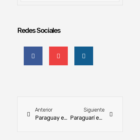
Redes Sociales
Anterior
Siguiente
Paraguay es sede del Encuentro Nacional de Siembra Directa y 2° Encuentro Mundial de Sistema de Siembra Directa
Paraguarí es sede de la segunda rueda de negocios para proveedores