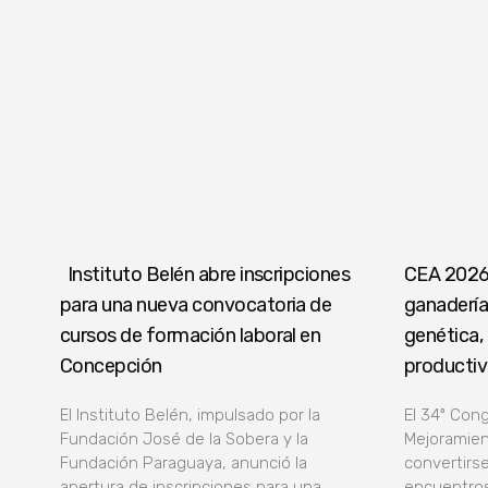
Instituto Belén abre inscripciones
CEA 2026 
para una nueva convocatoria de
ganadería 
cursos de formación laboral en
genética, 
Concepción
producti
El Instituto Belén, impulsado por la
El 34º Con
Fundación José de la Sobera y la
Mejoramien
Fundación Paraguaya, anunció la
convertirse
apertura de inscripciones para una
encuentros