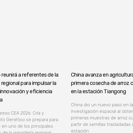
reunirá a referentes de la
China avanza en agricultura
regional para impulsar la
primera cosecha de arroz 
innovación y eficiencia
en la estación Tiangong
va
China dio un nuevo paso en la
investigación espacial al obte
greso CEA 2026: Cría y
primeras muestras de arroz cu
to Genético se prepara para
partir de semillas trasladadas a
 en uno de los principales
estación
 de la ganadería regional,