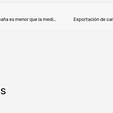
La huella de carbono de la ganadería en España es menor que la media mundial
Exportación de carn
os